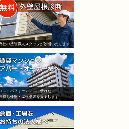
弊社の塗装職人スタッフが診断いたします
賃貸マンション・アパート
コストパフォーマンスに優れた
長持ち外壁・屋根塗装を提案します
倉庫・工場をお持ちの法人