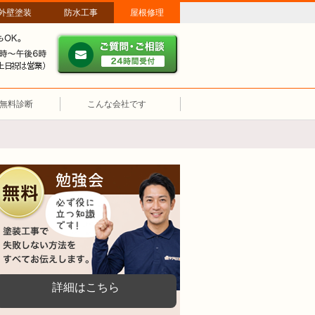
外壁塗装
防水工事
屋根修理
ご質問・ご相談 ２４時間
メールやパソコンが苦手な方は、お電話でのご相談も大歓迎！匿名での
営業時間：午前9時～午後6時 土日祝も営業しています。
無料診断
こんな会社です
無料勉強会
塗装工事で失敗しない方法をすべてお伝えし
詳細はこちら