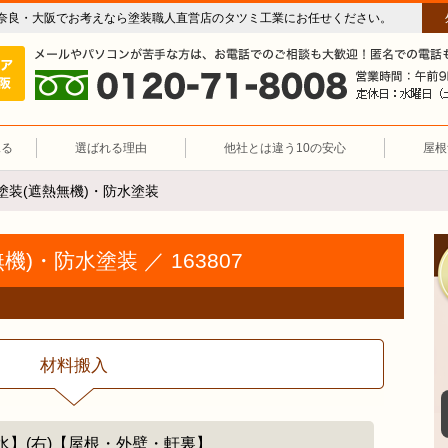
奈良・大阪でお考えなら塗装職人直営店のタツミ工業にお任せください。
屋根塗装（奈良 大阪）塗装職人直営店 タツミ工業
施工エリア 奈良・大阪。
0120-71-8008
見る
選ばれる理由
他社とは違う10の安心
屋根
塗装(遮熱無機)・防水塗装
)・防水塗装 ／ 163807
材料搬入
防水】(右)【屋根・外壁・軒裏】