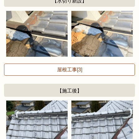
【水切り新設】
屋根工事[3]
【施工後】