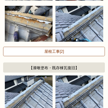
屋根工事[2]
【漆喰塗布・既存棟瓦復旧】