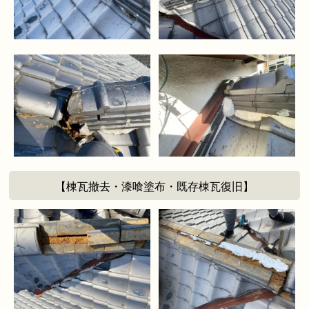
【棟瓦撤去・漆喰塗布・既存棟瓦復旧】