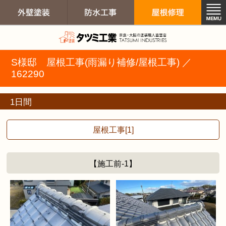
外壁塗装 屋根
S様邸 屋根工事(雨漏り補修/屋根工事) ／
外壁塗装
防水工事
屋根修
162290
1日間
屋根工事[1]
【施工前-1】