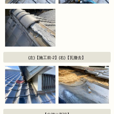
(左)【施工前-2】(右)【瓦撤去】