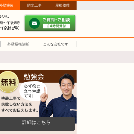
外壁塗装
防水工事
屋根修理
ご質問・ご相談 ２４時間
メールやパソコンが苦手な方は、お電話でのご相談も大歓迎！匿名での
営業時間：午前9時～午後6時 土日祝も営業しています。
外壁屋根診断
こんな会社です
無料勉強会
塗装工事で失敗しない方法をすべてお伝えし
詳細はこちら