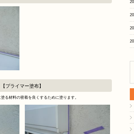
20
20
20
20
【プライマー塗布】
に塗る材料の密着を良くするために塗ります。