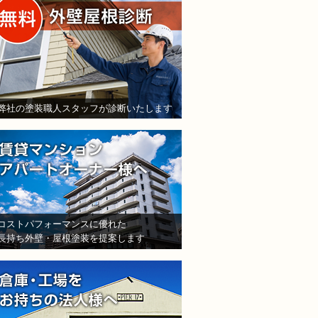
弊社の塗装職人スタッフが診断いたします
賃貸マンション・アパート
コストパフォーマンスに優れた
長持ち外壁・屋根塗装を提案します
倉庫・工場をお持ちの法人