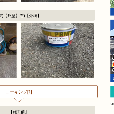
左)【外壁】右)【外塀】
コーキング[1]
20
【施工前】