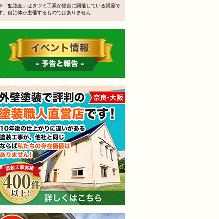
※「勉強会」はタツミ工業が独自に開催している講座で
す。自治体が主催するものではありません
イベント情報 予告と報告
外壁塗装で評判の塗装職人
無料外壁屋根診断