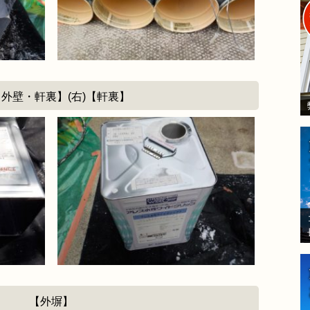
)【外壁・軒裏】(右)【軒裏】
【外塀】