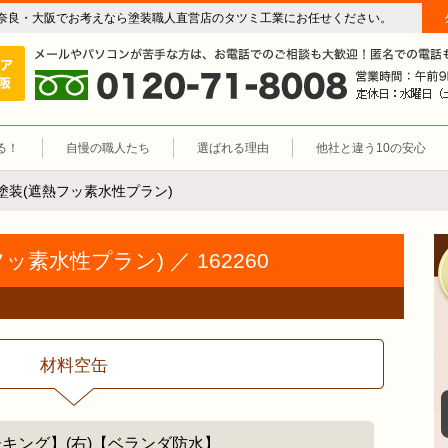
奈良・大阪でお考えなら塗装職人直営店のタツミ工業にお任せください。
屋根塗装（奈良 大阪）塗装職人直営店 タツミ工業
施工エリア 奈良・大阪。
0120-71-8008
る！
自慢の職人たち
選ばれる理由
他社と違う10の安心
塗装(遮熱フッ素水性プラン)
素水性プラン) ／ 162260
材料空缶
ーキング】(右)【ベランダ防水】