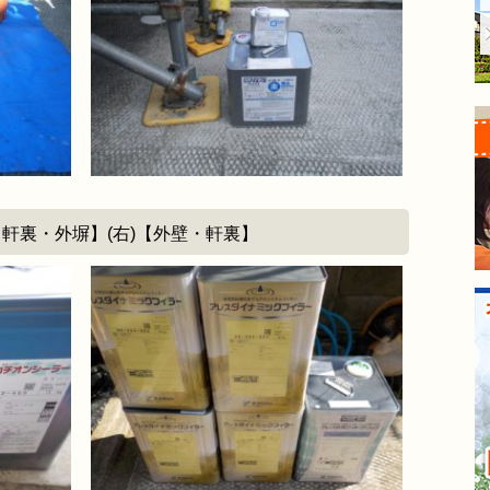
・軒裏・外塀】(右)【外壁・軒裏】