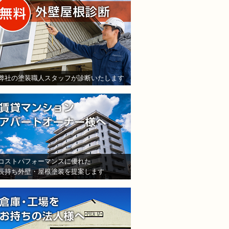
されても売り込みは一切いたしません！ ご相談だけのお電話
ご質問・無料診断のご依頼フォームはこちら
弊社の塗装職人スタッフが診断いたします
賃貸マンション・アパート
コストパフォーマンスに優れた
長持ち外壁・屋根塗装を提案します
倉庫・工場をお持ちの法人