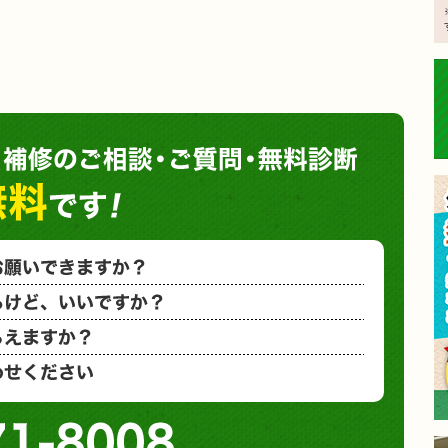
塗装や
小さな塗装
相見積もり
概算金額を
など、お気
0120-71-8008