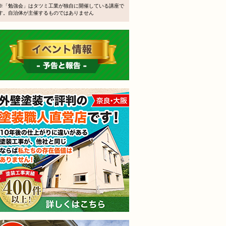
※「勉強会」はタツミ工業が独自に開催している講座で
す。自治体が主催するものではありません
イベント情報 予告と報告
防水・雨漏り補修のご相談・ご質問・無料
外壁塗装で評判の塗装職人
工事でもお願いできますか？
で検討するけど、いいですか？
教えてもらえますか？
軽にお問い合わせください。
無料外壁屋根診断