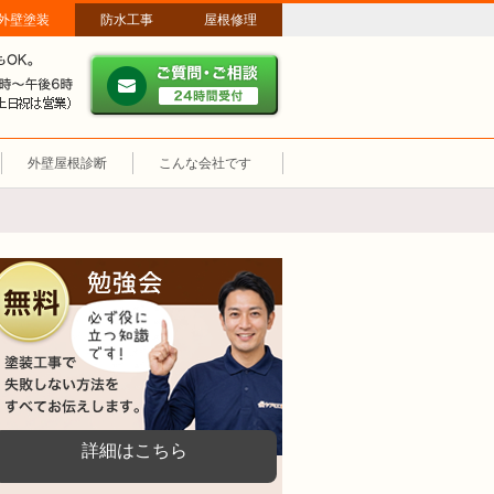
外壁塗装
防水工事
屋根修理
ご質問・ご相談 ２４時間
メールやパソコンが苦手な方は、お電話でのご相談も大歓迎！匿名での
営業時間：午前9時～午後6時 土日祝も営業しています。
外壁屋根診断
こんな会社です
無料勉強会
塗装工事で失敗しない方法をすべてお伝えし
詳細はこちら