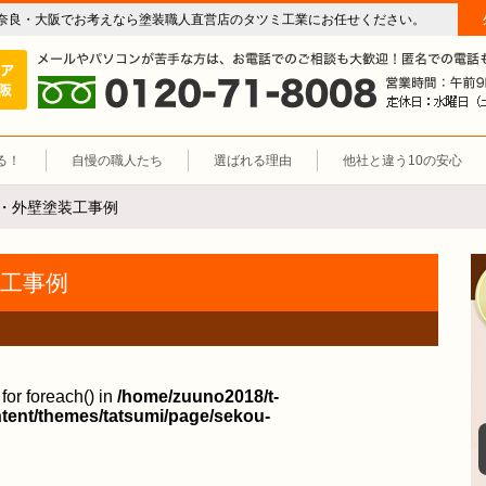
奈良・大阪でお考えなら塗装職人直営店のタツミ工業にお任せください。
屋根塗装（奈良 大阪）塗装職人直営店 タツミ工業
施工エリア 奈良・大阪。
0120-71-8008
る！
自慢の職人たち
選ばれる理由
他社と違う10の安心
根・外壁塗装工事例
装工事例
for foreach() in
/home/zuuno2018/t-
tent/themes/tatsumi/page/sekou-