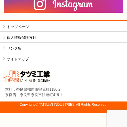
I
トップページ
個人情報保護方針
リンク集
サイトマップ
タツミ工業株式会社
本社：奈良県橿原市曽我町1196-2
奈良店：奈良県奈良市法連町419-1
Copyright © TATSUMI INDUSTRIES. All Rights Reserved.