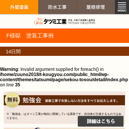
外壁塗装 屋根
F様邸 塗装工事例
外壁塗装
防水工事
屋根修
14日間
Warning
: Invalid argument supplied for foreach() in
/home/zuuno2018/t-kougyou.com/public_html/wp-
content/themes/tatsumi/page/sekou-tosou/detail/index.php
on line
35
※「勉強会」はタツミ工業が独自に開催している講座です。自治体が主催するものではあ
りません