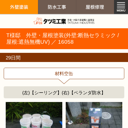
外壁塗装 屋根
T様邸 外壁・屋根塗装(外壁:断熱セラミック /
外壁塗装
防水工事
屋根修
屋根:遮熱無機UV) ／ 16058
29日間
材料空缶
(左)【シーリング】(右)【ベランダ防水】