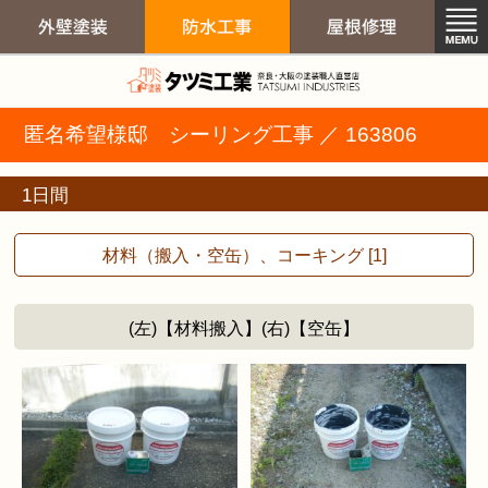
外壁塗装 屋根
匿名希望様邸 シーリング工事 ／ 163806
外壁塗装
防水工事
屋根修
1日間
材料（搬入・空缶）、コーキング [1]
(左)【材料搬入】(右)【空缶】