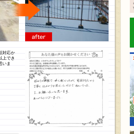
arrow
after
話対応か
以上でき
思いま