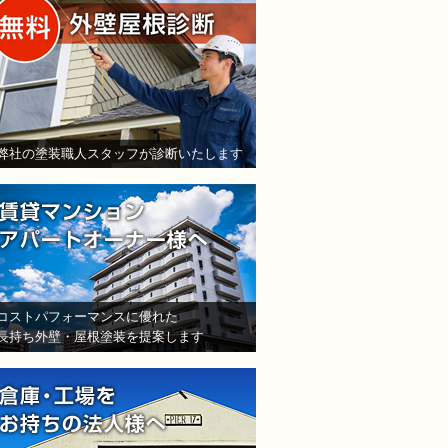
弊社の塗装職人スタッフが診断いたします
賃貸マンション・アパート
防水・雨漏り補修のご相談・ご質問・無料
コストパフォーマンスに優れた
長持ち外壁・屋根塗装を提案します
倉庫・工場をお持ちの法人
工事でもお願いできますか？