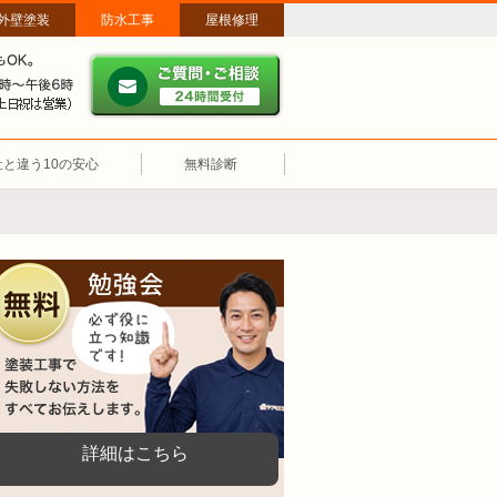
外壁塗装
防水工事
屋根修理
ご質問・ご相談 ２４時間
メールやパソコンが苦手な方は、お電話でのご相談も大歓迎！匿名での
営業時間：午前9時～午後6時 土日祝も営業しています。
社と違う10の安心
無料診断
無料勉強会
塗装工事で失敗しない方法をすべてお伝えし
詳細はこちら