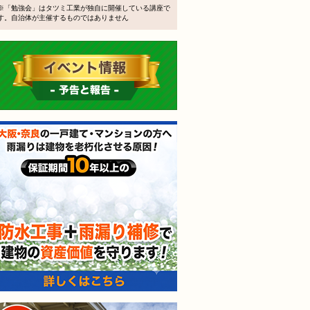
※「勉強会」はタツミ工業が独自に開催している講座で
す。自治体が主催するものではありません
イベント情報 予告と報告
防水工事＋雨漏り補修で建
無料外壁屋根診断