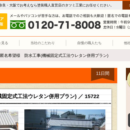
奈良・大阪でお考えなら塗装職人直営店のタツミ工業にお任せください。
屋根塗装（奈良 大阪）塗装職人直営店 タツミ工業
施工エリア 奈良・大阪。
0120-71-8008
を見る
当社のこだわり
自慢の職人たち
他
匿名希望様 防水工事(機械固定式工法ウレタン併用プラン)
11日間
固定式工法ウレタン併用プラン) ／ 15722