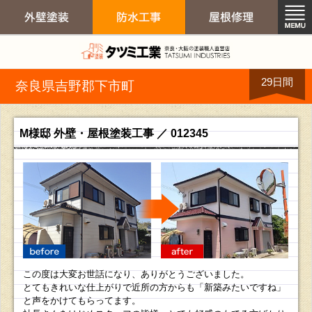
外壁塗装 屋根
29日間
奈良県吉野郡下市町
外壁塗装
防水工事
屋根修
M様邸 外壁・屋根塗装工事 ／ 012345
arrow
before
after
この度は大変お世話になり、ありがとうございました。
とてもきれいな仕上がりで近所の方からも「新築みたいですね」
と声をかけてもらってます。